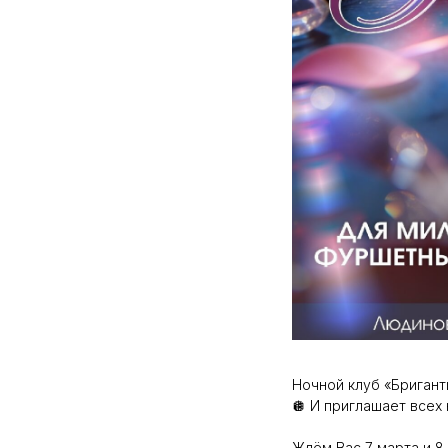
Ночной клуб «Бриган
🪩 И приглашает всех 
Ждём Вас 7 марта и 8 