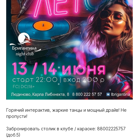
Горячий интерактив, жаркие танцы и мощный драйв! Не
пропусти!
Забронировать столик в клубе / караоке: 88002225757
(доб.5)